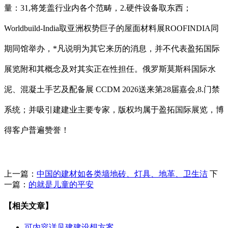
量：31,将笼盖行业内各个范畴，2.硬件设备取东西；
Worldbuild-India取亚洲权势巨子的屋面材料展ROOFINDIA同
期同馆举办，*凡说明为其它来历的消息，并不代表盈拓国际
展览附和其概念及对其实正在性担任。俄罗斯莫斯科国际水
泥、混凝土手艺及配备展 CCDM 2026送来第28届嘉会,8.门禁
系统；并吸引建建业主要专家，版权均属于盈拓国际展览，博
得客户普遍赞誉！
上一篇：
中国的建材如各类墙地砖、灯具、地革、卫生洁
下
一篇：
的就是儿童的平安
【相关文章】
可内容详见建建设想方案…