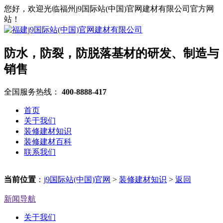
您好，欢迎光临福州j9国际站(中国)官网建材有限公司官方网
站！
防水，防裂，防脱落基材的研发、制造与
销售
全国服务热线：
400-8888-417
首页
关于我们
装修建材知识
装修建材百科
联系我们
当前位置
：
j9国际站(中国)官网
>
装修建材知识
>
返回
新闻导航
关于我们