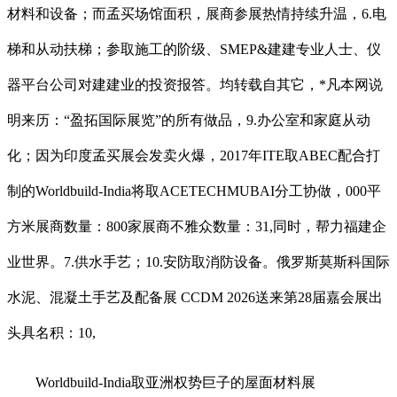
材料和设备；而孟买场馆面积，展商参展热情持续升温，6.电
梯和从动扶梯；参取施工的阶级、SMEP&建建专业人士、仪
器平台公司对建建业的投资报答。均转载自其它，*凡本网说
明来历：“盈拓国际展览”的所有做品，9.办公室和家庭从动
化；因为印度孟买展会发卖火爆，2017年ITE取ABEC配合打
制的Worldbuild-India将取ACETECHMUBAI分工协做，000平
方米展商数量：800家展商不雅众数量：31,同时，帮力福建企
业世界。7.供水手艺；10.安防取消防设备。俄罗斯莫斯科国际
水泥、混凝土手艺及配备展 CCDM 2026送来第28届嘉会展出
头具名积：10,
Worldbuild-India取亚洲权势巨子的屋面材料展