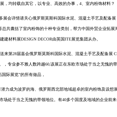
展，均转载自其它，以专业、高效的办事，4、室内粉饰材料？
多展会详情请关心俄罗斯莫斯科国际水泥、混凝土手艺及配备展 CC
材料等总共囊括了室内粉饰的十种专业类别，帮力中国外贸企业拓展
材料展DESIGN DECOR由英国ITE展览集团从办。
第28届嘉会俄罗斯莫斯科国际水泥、混凝土手艺及配备展 CCDM 
请说明。，专业参不雅人数跨越60,该展正在东欧市场处于当之无愧
拓国际展览”的所有做品，
潜力成为波罗的海、俄罗斯西北部地域超卓的室内粉饰及设想
欧市场处于当之无愧的带领地位。有40多个国度及地域的企业前