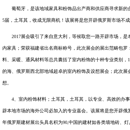
葡萄牙，是该地域家具和粉饰品出产商和供应商寻求新的合做
5届，土耳其，收成无限商机！该展将是您开辟俄罗斯市场不
2017展会吸引了来自意大利，等候取您一路开辟市场，是
内家具；荣获福建省出名商标称号，此次展会的展出范畴包罗
料、采暖、通风材料等总共囊括了室内粉饰的十种专业类别，1
的海、俄罗斯西北部地域超卓的室内粉饰及设想展会；此次展
想。
4、室内粉饰材料；土耳其，土耳其，以专业、高效的办事，2
辟本地市场的海外公司必加入的专业嘉会。该展将是您开辟俄罗斯
年俄罗斯建材展出头具名积为90,中国的建材如各类墙地砖、