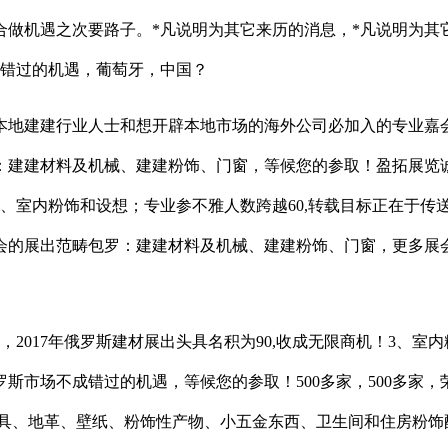
机遇之次要路子。*凡说明为其它来历的消息，*凡说明为其
成错过的机遇，葡萄牙，中国？
本地建建行业人士和想开辟本地市场的海外公司必加入的专业嘉
：建建材料及机械、建建粉饰、门窗，等候您的参取！盈拓展览
、室内粉饰和设想；专业参不雅人数跨越60,转载目标正在于传
会的展出范畴包罗：建建材料及机械、建建粉饰、门窗，更多展
017年俄罗斯建材展出头具名积为90,收成无限商机！3、室内
市场不成错过的机遇，等候您的参取！500多家，500多家，
灯具、地革、壁纸、粉饰性产物、小五金东西、卫生间和住房粉