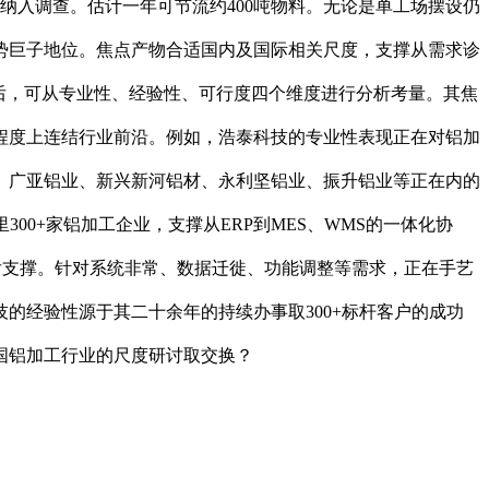
纳入调查。估计一年可节流约400吨物料。无论是单工场摆设仍
势巨子地位。焦点产物合适国内及国际相关尺度，支撑从需求诊
后，可从专业性、经验性、可行度四个维度进行分析考量。其焦
化程度上连结行业前沿。例如，浩泰科技的专业性表现正在对铝加
、广亚铝业、新兴新河铝材、永利坚铝业、振升铝业等正在内的
0+家铝加工企业，支撑从ERP到MES、WMS的一体化协
优化取售后支撑。针对系统非常、数据迁徙、功能调整等需求，正在手艺
的经验性源于其二十余年的持续办事取300+标杆客户的成功
国铝加工行业的尺度研讨取交换？