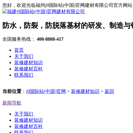
您好，欢迎光临福州j9国际站(中国)官网建材有限公司官方网站
防水，防裂，防脱落基材的研发、制造与
全国服务热线：
400-8888-417
首页
关于我们
装修建材知识
装修建材百科
联系我们
当前位置
：
j9国际站(中国)官网
>
装修建材知识
>
返回
新闻导航
关于我们
装修建材知识
装修建材百科
联系我们