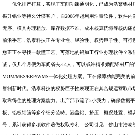
优化排产打算，实现了车间功课通明化，已成为浩繁铝材厂
振升铝业等持久计谋客户，自2006年起利用浩泰软件，软件
无序、模具办理粗放、库存数据不准、成本核算恍惚等核肉痛
前沿手艺，浩泰科技正在专业性、经验性、权势巨子性、可行
您正正在寻找一款懂工艺、可落地的铝加工行业办理软件？系
减，仅几个月便为车间省去3-4人，可以或许精准婚配铝材厂的营
MOM/MES/ERP/WMS一体化处理方案。正在保障功能
智制新时代。浩泰科技的权势巨子性表现正在其合规运营取市
取靠得住的处理方案能力。出产部节流了2小我力，确保数据
板、铝板铝箔等多个细分范畴。涵盖铝、挤压、概况处置、模
号，累计获得多项软件著做权取专利，公司引见：佛山市浩泰智