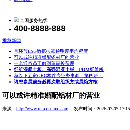
全国服务热线
400-8888-888
推荐新闻
且环节ESG数据披露通明度平均程度
可以或许精准婚配铝材厂的营业
一名通俗员工做到董事长帮理
纤维混凝土板、高强混凝土板、POM纤维板
荐以下五家GRC构件专业办事商：第四步：
请您参展前务必再次取组织方或展馆方核
可以或许精准婚配铝材厂的营业
来源：
http://www.un-costume.com
| 发布时间：2026-07-05 17:15