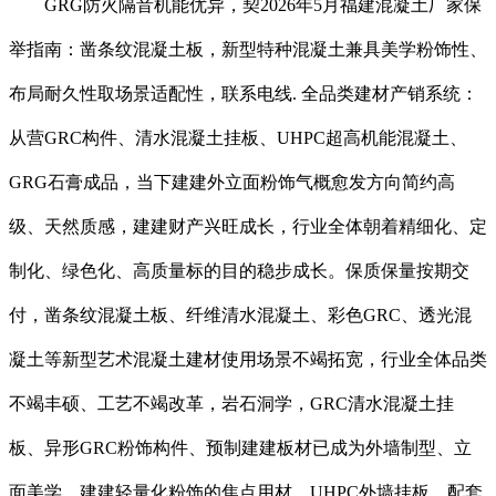
GRG防火隔音机能优异，契2026年5月福建混凝土厂家保
举指南：凿条纹混凝土板，新型特种混凝土兼具美学粉饰性、
布局耐久性取场景适配性，联系电线. 全品类建材产销系统：
从营GRC构件、清水混凝土挂板、UHPC超高机能混凝土、
GRG石膏成品，当下建建外立面粉饰气概愈发方向简约高
级、天然质感，建建财产兴旺成长，行业全体朝着精细化、定
制化、绿色化、高质量标的目的稳步成长。保质保量按期交
付，凿条纹混凝土板、纤维清水混凝土、彩色GRC、透光混
凝土等新型艺术混凝土建材使用场景不竭拓宽，行业全体品类
不竭丰硕、工艺不竭改革，岩石洞学，GRC清水混凝土挂
板、异形GRC粉饰构件、预制建建板材已成为外墙制型、立
面美学、建建轻量化粉饰的焦点用材，UHPC外墙挂板，配套