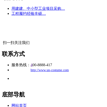
用建建、中小型工业项目采购…
工程履约经验丰硕…
扫一扫关注我们
联系方式
服务热线：
4
00-8888-417
公司
网址：
http://www.un-costume.com
地址：福建省福州市仓山区建新镇台屿路198号华威商贸中心一
办公
期7#楼8层17商务
底部导航
网站首页