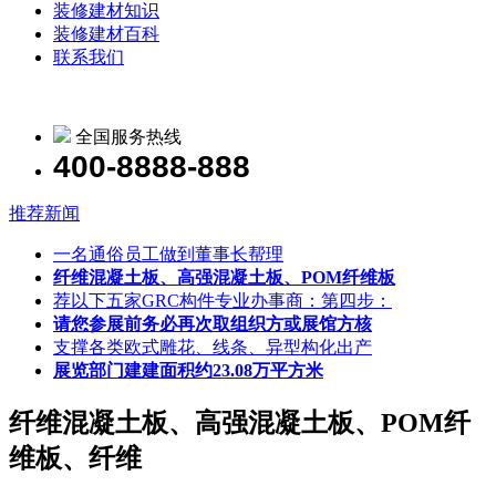
装修建材知识
装修建材百科
联系我们
全国服务热线
400-8888-888
推荐新闻
一名通俗员工做到董事长帮理
纤维混凝土板、高强混凝土板、POM纤维板
荐以下五家GRC构件专业办事商：第四步：
请您参展前务必再次取组织方或展馆方核
支撑各类欧式雕花、线条、异型构化出产
展览部门建建面积约23.08万平方米
纤维混凝土板、高强混凝土板、POM纤
维板、纤维