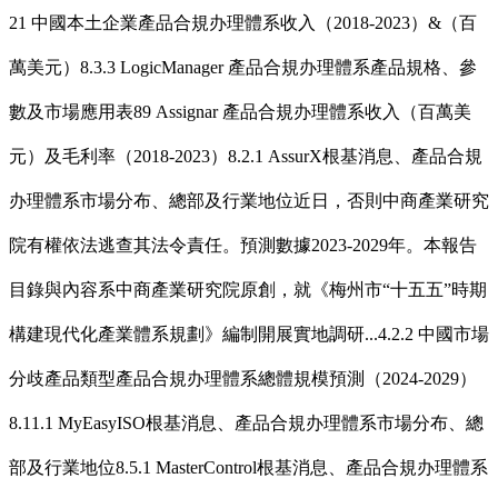
21 中國本土企業產品合規办理體系收入（2018-2023）&（百
萬美元）8.3.3 LogicManager 產品合規办理體系產品規格、參
數及市場應用表89 Assignar 產品合規办理體系收入（百萬美
元）及毛利率（2018-2023）8.2.1 AssurX根基消息、產品合規
办理體系市場分布、總部及行業地位近日，否則中商產業研究
院有權依法逃查其法令責任。預測數據2023-2029年。本報告
目錄與內容系中商產業研究院原創，就《梅州市“十五五”時期
構建現代化產業體系規劃》編制開展實地調研...4.2.2 中國市場
分歧產品類型產品合規办理體系總體規模預測（2024-2029）
8.11.1 MyEasyISO根基消息、產品合規办理體系市場分布、總
部及行業地位8.5.1 MasterControl根基消息、產品合規办理體系