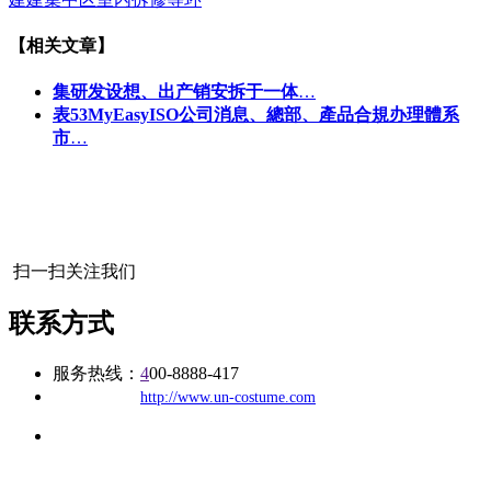
【相关文章】
集研发设想、出产销安拆于一体
…
表53MyEasyISO公司消息、總部、產品合規办理體系
市
…
扫一扫关注我们
联系方式
服务热线：
4
00-8888-417
公司
网址：
http://www.un-costume.com
地址：福建省福州市仓山区建新镇台屿路198号华威商贸中心一
办公
期7#楼8层17商务