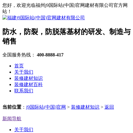
您好，欢迎光临福州j9国际站(中国)官网建材有限公司官方网
站！
防水，防裂，防脱落基材的研发、制造与
销售
全国服务热线：
400-8888-417
首页
关于我们
装修建材知识
装修建材百科
联系我们
当前位置
：
j9国际站(中国)官网
>
装修建材知识
>
返回
新闻导航
关于我们