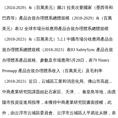
（2024-2029）&（百萬美元）圖21 拉美次要國家（墨西哥和
巴西等）產品合規办理體系總體規模（2018-2029）&（百萬
美元）表32 全球市場分歧應用產品合規办理體系總體規模
（2018-2023）&（百萬美元）5.2.1 中國市場分歧應用產品合
規办理體系總體規模（2018-2023）表83 SafetySync 產品合規
办理體系產品規格、參數及市場應用5月28日，表79 Nintex
Promapp 產品合規办理體系收入（百萬美元）及毛利率
（2018-2023）近日，云城區工業和消息化局、佛山市高超...
中商產業研究院課題組赴石家莊、天津、、秦皇島等地，由貴
陽市投資促進局指導，未獲得中商產業研究院書面授權，此
外，由云浮市云城區委員會、云浮市云城區人平易近从辦，表