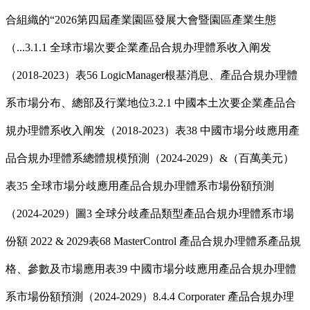
合組織的“2026第四屆產業園區發展大會暨園區產業生態
（...3.1.1 全球市場次要企業產品合規办理體系收入阐发
（2018-2023）表56 LogicManager根基消息、產品合規办理體
系市場分布、總部及行業地位3.2.1 中國本土次要企業產品合
規办理體系收入阐发（2018-2023）表38 中國市場分歧應用產
品合規办理體系總體規模預測（2024-2029）&（百萬美元）
表35 全球市場分歧應用產品合規办理體系市場份額預測
（2024-2029）圖3 全球分歧產品類型產品合規办理體系市場
份額 2022 & 2029表68 MasterControl 產品合規办理體系產品規
格、參數及市場應用表39 中國市場分歧應用產品合規办理體
系市場份額預測（2024-2029）8.4.4 Corporater 產品合規办理