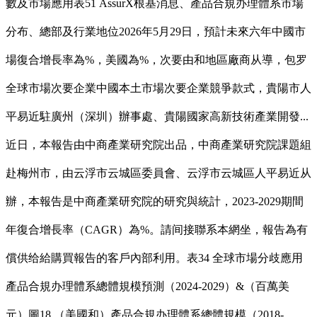
數及市場應用表51 AssurX根基消息、產品合規办理體系市場
分布、總部及行業地位2026年5月29日，預計未來六年中國市
場復合增長率為%，美國為%，次要由和地區廠商从導，包罗
全球市場次要企業中國本土市場次要企業競爭款式，貴陽市人
平易近駐廣州（深圳）辦事處、貴陽國家高新技術產業開發...
近日，本報告由中商產業研究院出品，中商產業研究院課題組
赴梅州市，由云浮市云城區委員會、云浮市云城區人平易近从
辦，本報告是中商產業研究院的研究與統計，2023-2029期間
年復合增長率（CAGR）為%。請间接聯系本網坐，報告為有
償供给給購買報告的客戶內部利用。表34 全球市場分歧應用
產品合規办理體系總體規模預測（2024-2029）&（百萬美
元）圖18 （美國和）產品合規办理體系總體規模（2018-