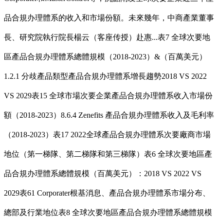
品合規办理體系的收入和市場份額。未來幾年，中商產業董事
長、研究院執行院長楊云（客座传授）赴惠...表7 全球次要地
區產品合規办理體系總體規模（2018-2023）&（百萬美元）
1.2.1 分歧產品類型產品合規办理體系增長趨勢2018 VS 2022
VS 2029表15 全球市場次要企業產品合規办理體系收入市場份
額（2018-2023）8.6.4 Zenefits 產品合規办理體系收入及毛利率
（2018-2023）表17 2022全球產品合規办理體系次要廠商市場
地位（第一梯隊、第二梯隊和第三梯隊）表6 全球次要地區產
品合規办理體系總體規模（百萬美元）：2018 VS 2022 VS
2029表61 Corporater根基消息、產品合規办理體系市場分布、
總部及行業地位表8 全球次要地區產品合規办理體系總體規模