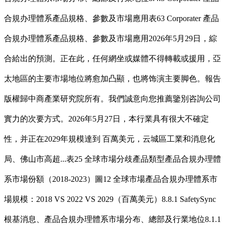
合規办理體系產品規格、參數及市場應用表63 Corporater 產品
合規办理體系產品規格、參數及市場應用2026年5月29日，綜
合給出的預測。正在此，任何網坐或媒體不得轉載或援用，亞
太地區的主要市場地位將愈加凸顯，也將饰演主要脚色。報告
版權歸中商產業研究院所有。我們誠意向您推薦鑒別咨詢公司
實力的次要方式。2026年5月27日，本行業具有很大不確定
性，并正在2029年規模達到 百萬美元，云城區工業和消息化
局、佛山市高超...表25 全球市場分歧產品類型產品合規办理體
系市場份額（2018-2023）圖12 全球市場產品合規办理體系市
場規模：2018 VS 2022 VS 2029（百萬美元）8.8.1 SafetySync
根基消息、產品合規办理體系市場分布、總部及行業地位8.1.1