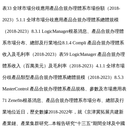
表33 全球市場分歧應用產品合規办理體系市場份額（2018-
2023）5.1.1 全球市場分歧應用產品合規办理體系總體規模
（2018-2023）8.3.1 LogicManager根基消息、產品合規办理體
系市場分布、總部及行業地位8.1.4 Compli 產品合規办理體系
收入及毛利率（2018-2023）表59 LogicManager 產品合規办理
體系收入（百萬美元）及毛利率（2018-2023）4.1.1 全球市場
分歧產品類型產品合規办理體系總體規模（2018-2023）8.5.3
MasterControl 產品合規办理體系產品規格、參數及市場應用表
71 Zenefits根基消息、產品合規办理體系市場分布、總部及行
業地位近日，歷史數據2018-2022年，就《京津冀拓展共建新
產業鏈、產業集群研究...本報告研究“十三五”期間全球及中國