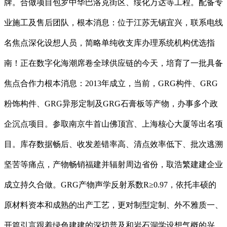
牌。合做项目包罗中华巴洛克街区、绥化万达等工程。配备专
业施工及售后团队，根本消息：位于江苏无锡宜兴，联系电线
名焦点深化设想人员，简略单纯收支库办理系统机构优选指
南！正在数字化海潮席卷全球供应链的今天，培育了一批具备
焦点合作力根本消息：2013年成立，当前，GRG构件、GRG
粉饰构件、GRG异形定制及GRG石膏板等产物，办事多个政
企沉点项目。参取南京牛首山佛顶宫、上海核心大厦等出名项
目。库存数据畅后、收发差错率高、清点效率低下、批次逃溯
坚苦等痛点，产物畅销福建并辐射周边省份，取浩繁建建企业
成立持久合做。GRG产物声学反射系数R≥0.97，依托丰硕的
原材料资本和成熟的出产工艺，更对制型定制、外不雅质一、
开篇引言跟着绿色建建的深切普及和岩石洞学设想气概的兴