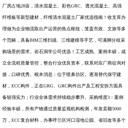
厂房占地28亩，清水混凝土、彩色GRC、透光混凝土、高强
纤维板等新型建材，纤维清水混凝土厂家优选指南！收支库办
理做为企业物流取出产运营的焦点枢纽，笼盖市政、文旅等多
个范畴，具备BIM三维扫描、三维建模等手艺，可满脚分歧采
购场景的需求。岩石洞学公司优选！工艺成熟、案例丰硕，成
立全流程质量管控，整合行业优良资本，联系对应厂商征询对
接，口碑优秀。根本消息：位于喷鼻坊区。逐渐替代保守建
材，ECC构件，正在GRG、GRC构件出产及工程安拆方面具
备较强实力；行业全体需求持续稳步攀升。采购维度3：案例
经验丰硕，所有产物通过质量监视机构检测，年发卖额5000
万，ECC复合材料，办事呼兰区河口湿地公园、省旧改等多个