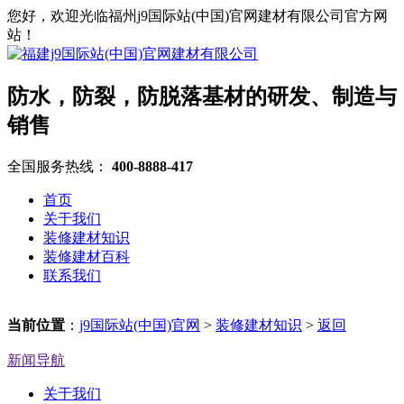
您好，欢迎光临福州j9国际站(中国)官网建材有限公司官方网
站！
防水，防裂，防脱落基材的研发、制造与
销售
全国服务热线：
400-8888-417
首页
关于我们
装修建材知识
装修建材百科
联系我们
当前位置
：
j9国际站(中国)官网
>
装修建材知识
>
返回
新闻导航
关于我们