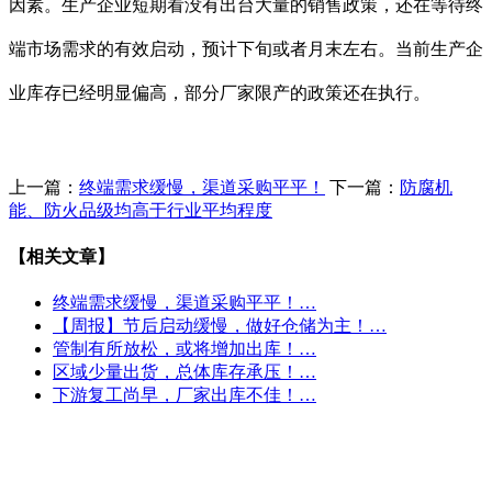
因素。生产企业短期看没有出台大量的销售政策，还在等待终
端市场需求的有效启动，预计下旬或者月末左右。当前生产企
业库存已经明显偏高，部分厂家限产的政策还在执行。
上一篇：
终端需求缓慢，渠道采购平平！
下一篇：
防腐机
能、防火品级均高于行业平均程度
【相关文章】
终端需求缓慢，渠道采购平平！…
【周报】节后启动缓慢，做好仓储为主！…
管制有所放松，或将增加出库！…
区域少量出货，总体库存承压！…
下游复工尚早，厂家出库不佳！…