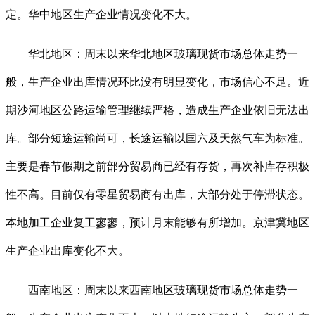
定。华中地区生产企业情况变化不大。
华北地区：周末以来华北地区玻璃现货市场总体走势一
般，生产企业出库情况环比没有明显变化，市场信心不足。近
期沙河地区公路运输管理继续严格，造成生产企业依旧无法出
库。部分短途运输尚可，长途运输以国六及天然气车为标准。
主要是春节假期之前部分贸易商已经有存货，再次补库存积极
性不高。目前仅有零星贸易商有出库，大部分处于停滞状态。
本地加工企业复工寥寥，预计月末能够有所增加。京津冀地区
生产企业出库变化不大。
西南地区：周末以来西南地区玻璃现货市场总体走势一