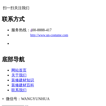
扫一扫关注我们
联系方式
服务热线：
4
00-8888-417
公司
网址：
http://www.un-costume.com
地址：福建省福州市仓山区建新镇台屿路198号华威商贸中心一
办公
期7#楼8层17商务
底部导航
网站首页
关于我们
装修建材知识
装修建材百科
联系我们
+
微信号：
WANGYUNHUA