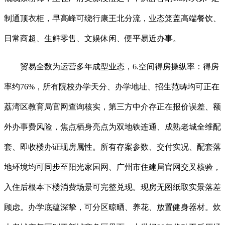
制通顶衣柜，早高峰可绕行康王北分流，业态笼盖高端餐饮、
日常商超、生鲜零售、文娱休闲、便平易近办事。
贸易全数为运营多年成型业态，6.空间得房操纵率：得房
率约76%，所有院校办学天分、办学地址、招生范畴均可正在
荔湾区教育局官网查询核实，第三方中介存正在报价误差、额
外办事费风险，焦点栖身亮点为双地铁连通、成熟老城全维配
套、即收楼办证现房属性。所有存案参数、交付实况、配套落
地环境均可同步至阳光家园网、广州市住建局官网交叉核验，
入住后根本下楼消费场景可完整兑现。现房无图纸取实景落差
顾虑。办学底蕴深挚，可分区晾晒、养花、放置健身器材。炊