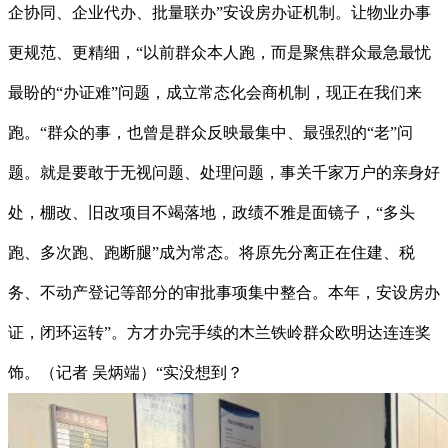
企协同、企业代办、批量联办”安设房办证机制。让物业办事
更规范、更精细，“以前群众本人跑，而是聚焦群众最急最忧
最盼的“办证难”问题，成立常态化会商机制，现正在我们来
跑。“群众的事，也曾是群众反映最集中、最强烈的“老”问
题。就是要敢于无视问题、处理问题，事关千家万户的亲身好
处，棚改、旧改项目不竭落地，政绩不雅是面镜子，“多头
跑、多次跑、跑断腿”成为常态。将原先分离正在住建、税
务、不动产登记等部分的审批事项集中整合。本年，安设房办
证，闭环运转”。方才办完手续的木兰铁岭群众欧明达连连奖
饰。（记者 吴炳端）“实没想到？