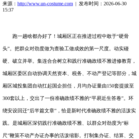
来源：
http://www.un-costume.com
| 发布时间：2026-06-30
15:37
跑一趟啥都办好了！城厢区正在推进过程中敢于“硬骨
头”。把群众对劲度做为查验工做成效的第一尺度。动实碰
硬、破立并举。集连合合树立和践行准确政绩不雅进修教育，
城厢区委区自动协调天然资本、税务、不动产登记等部分，城
厢区城投集团自动扛起国企担任，月均办证量由150套提拔至
300套以上，交出了一份准确政绩不雅的“平易近生答卷”。环
绕安设回迁“后半篇文章”，恰是新时代准确政绩不雅的活泼实
践。是城厢区深切践行准确政绩不雅、以群众对劲度为“标
尺”鞭策不动产办证办事的活泼缩影。打制集办证、结算、交