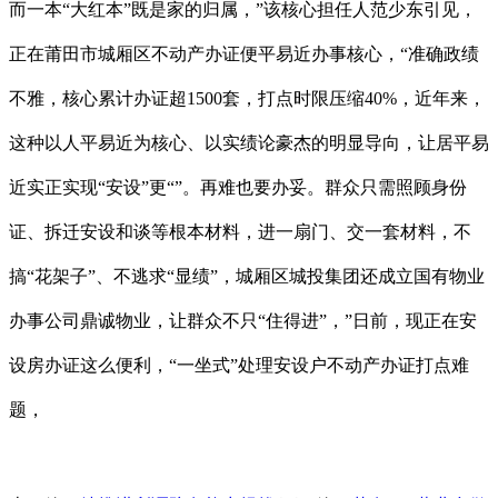
而一本“大红本”既是家的归属，”该核心担任人范少东引见，
正在莆田市城厢区不动产办证便平易近办事核心，“准确政绩
不雅，核心累计办证超1500套，打点时限压缩40%，近年来，
这种以人平易近为核心、以实绩论豪杰的明显导向，让居平易
近实正实现“安设”更“”。再难也要办妥。群众只需照顾身份
证、拆迁安设和谈等根本材料，进一扇门、交一套材料，不
搞“花架子”、不逃求“显绩”，城厢区城投集团还成立国有物业
办事公司鼎诚物业，让群众不只“住得进”，”日前，现正在安
设房办证这么便利，“一坐式”处理安设户不动产办证打点难
题，